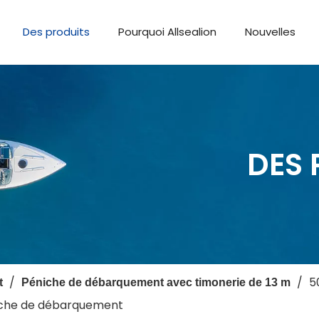
Des produits
Pourquoi Allsealion
Nouvelles
DES 
/
/
5
t
Péniche de débarquement avec timonerie de 13 m
iche de débarquement