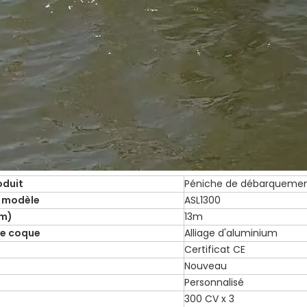
oduit
Péniche de débarqueme
 modèle
ASL1300
(m)
13m
de coque
Alliage d'aluminium
Certificat CE
Nouveau
Personnalisé
300 CV x 3