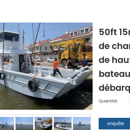
50ft 1
de cha
de hau
bateau
débar
Quantité:
enquête