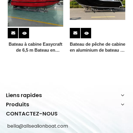
Bateau à cabine Easycraft
Bateau de pêche de cabine
de 6,5 m Bateau en
en aluminium de bateau de
aluminium de pêche
vitesse de luxe de yacht de
Bateau d'entrée à cabine
6.25m 21ft à vendre
ouverte en mer
Liens rapides
Produits
CONTACTEZ-NOUS
bella@allsealionboat.com