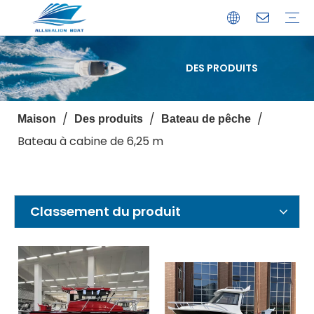
DES PRODUITS
Bateau de débarquement
Catamaran
Bateau à passagers
Bateau de pêche
Bateau personnalisé
Profil de l'entreprise
Avantages
Capacités
Ressources
Service de garantie
/
/
/
Maison
Des produits
Bateau de pêche
Bateau à cabine de 6,25 m
Classement du produit