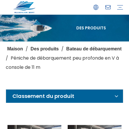
DES PRODUITS
Bateau de débarquement
Catamaran
Bateau à passagers
Bateau de pêche
Bateau personnalisé
Profil de l'entreprise
Avantages
Capacités
Ressources
Service de garantie
/
/
Maison
Des produits
Bateau de débarquement
/
Péniche de débarquement peu profonde en V à
console de 11 m
Classement du produit