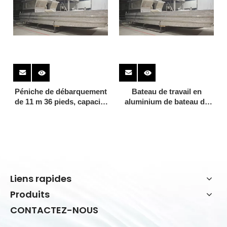
Péniche de débarquement
Bateau de travail en
de 11 m 36 pieds, capacité
aluminium de bateau de
de chargement de 6
péniche de débarquement
tonnes pour le transfert
en aluminium à fond plat
des véhicules
de 11 m / 36 pieds à
vendre - Allsealion Boat
Liens rapides
Produits
CONTACTEZ-NOUS