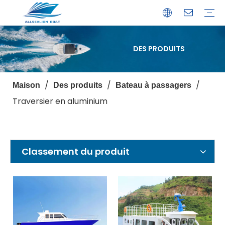
DES PRODUITS
Bateau de débarquement
Catamaran
Bateau à passagers
Bateau de pêche
Bateau personnalisé
Profil de l'entreprise
Avantages
Capacités
Ressources
Service de garantie
/
/
/
Maison
Des produits
Bateau à passagers
Traversier en aluminium
Classement du produit