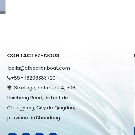
CONTACTEZ-NOUS
bella@allsealionboat.com
+86 - 18206383720

3e étage, bâtiment 4, 506

Huicheng Road, district de
Chengyang, City de Qingdao,
province du Shandong