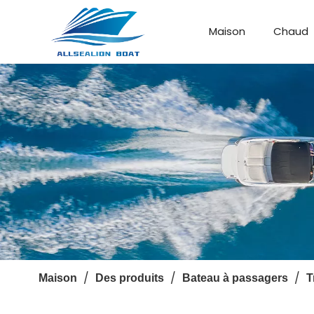
Maison
Chaud
Bateau de débarquement
Bateau personnalisé
/
/
/
Maison
Des produits
Bateau à passagers
T