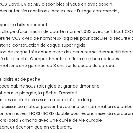
CCS, Lioyd, BV et ABS disponibles si vous en avez besoin.
 des autorités maritimes locales pour l'usage commercial,
 qualité d'Allsealionboat
n alliage d'aluminium de qualité marine 5083 avec certificat CCS
rtifié CCS avec de nombreux logiciels pour calculer la sécurité de 
istant construction de coque super rigide
on de coque très douce avec des nervures solides sur différen
lité de sécurité Compartiments de flottaison hermétiques
mettons une garantie de 3 ans sur la coque du bateau
 loisirs et de pêche
pace cabine sous toit rigide et grande timonerie
t pour la plongée, la pêche. Transfert.
nces confortables sur la mer agitée au large.
 puissance moteur puissant avec une consommation de carbu
ion de moteur HORS-BORD double pour économiser du carburan
hors-bord Yamaha avec une durée de vie durable.
ssant et économique en carburant.