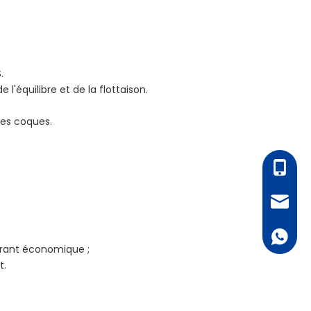
.
l'équilibre et de la flottaison.
tes coques.
+86 - 1
bella@al
+ 86 18
rant économique ;
t.