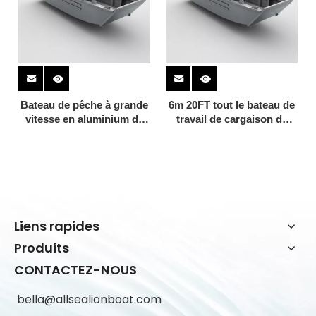
Bateau de pêche à grande
6m 20FT tout le bateau de
vitesse en aluminium de
travail de cargaison de
cabine de l'Évangile 6m
charge de péniche de
20ft
débarquement en
aluminium soudé
Liens rapides
Produits
CONTACTEZ-NOUS
bella@allsealionboat.com