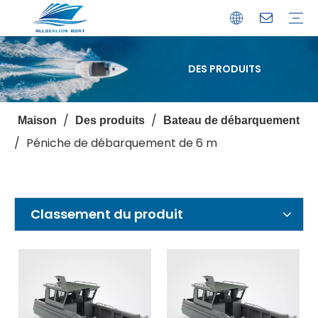
DES PRODUITS
Bateau de débarquement
Catamaran
Bateau à passagers
Bateau de pêche
Bateau personnalisé
Profil de l'entreprise
Avantages
Capacités
Ressources
Service de garantie
/
/
Maison
Des produits
Bateau de débarquement
/
Péniche de débarquement de 6 m
Classement du produit