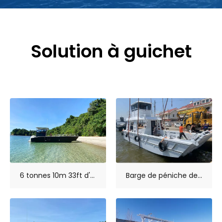
Solution à guichet
6 tonnes 10m 33ft d'atterrissage bateau artisanal pour les véhicules transfert
Barge de péniche de débarquement en aluminium de 12 m, Certification CE de 39 pieds, barge de bateau de travail à Double pont avec Cockpit de 40 pieds et 12 m