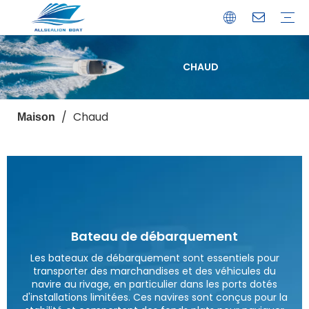
CHAUD
Bateau de débarquement
Catamaran
Bateau à passagers
Bateau de pêche
Bateau personnalisé
Profil de l'entreprise
Avantages
Capacités
Ressources
Service de garantie
/
Chaud
Maison
Bateau de débarquement
Les bateaux de débarquement sont essentiels pour
transporter des marchandises et des véhicules du
navire au rivage, en particulier dans les ports dotés
d'installations limitées. Ces navires sont conçus pour la