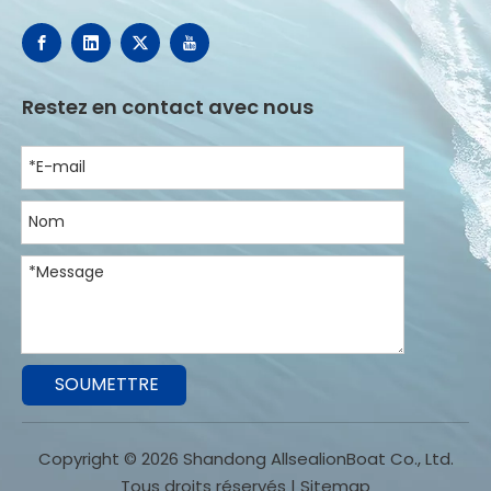
Restez en contact avec nous
SOUMETTRE
Copyright ©
2026
Shandong AllsealionBoat Co., Ltd.
Tous droits réservés |
Sitemap