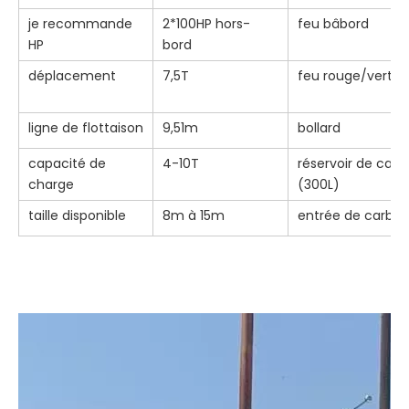
je recommande
2*100HP hors-
feu bâbord
HP
bord
déplacement
7,5T
feu rouge/vert
ligne de flottaison
9,51m
bollard
capacité de
4-10T
réservoir de carb
charge
(300L)
taille disponible
8m à 15m
entrée de carbur