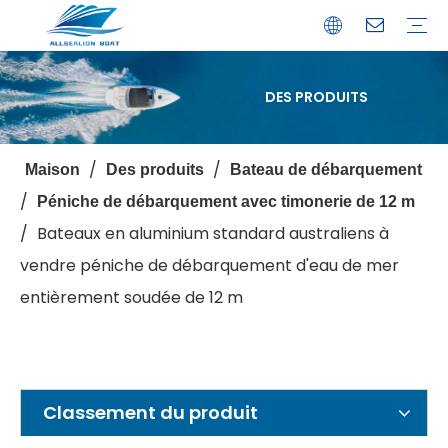
DES PRODUITS
Bateau de débarquement
Catamaran
Bateau à passagers
Bateau de pêche
Bateau personnalisé
Profil de l'entreprise
Avantages
Capacités
Ressources
Service de garantie
/
/
Maison
Des produits
Bateau de débarquement
/
Péniche de débarquement avec timonerie de 12 m
/
Bateaux en aluminium standard australiens à
vendre péniche de débarquement d'eau de mer
entièrement soudée de 12 m
Classement du produit