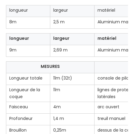
longueur
largeur
matériel
8m
2,5 m
Aluminium marin
longueur
largeur
matériel
9m
2,69 m
Aluminium marin
MESURES
Longueur totale
11m (32t)
console de pilot
Longueur de la
11m
lignes de protect
coque
latérales
Faisceau
4m
arc ouvert
Profondeur
1,4 m
treuil manuel
Brouillon
0,25m
dessus de la ca