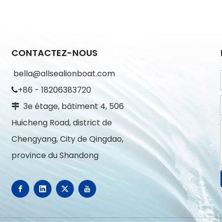
CONTACTEZ-NOUS
bella@allsealionboat.com
+86 - 18206383720

3e étage, bâtiment 4, 506

Huicheng Road, district de
Chengyang, City de Qingdao,
province du Shandong