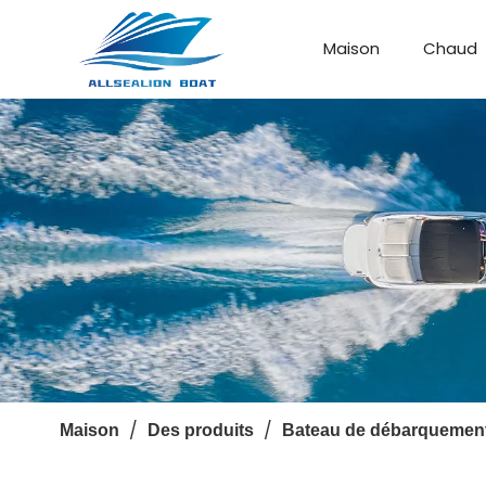
Maison
Chaud
Bateau de débarquement
Bateau personnalisé
/
/
Maison
Des produits
Bateau de débarquemen