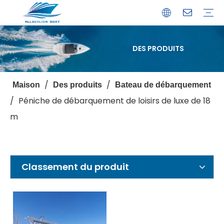
DES PRODUITS
Bateau de débarquement
Catamaran
Bateau à passagers
Bateau de pêche
Bateau personnalisé
Profil de l'entreprise
Avantages
Capacités
Ressources
Service de garantie
/
/
Maison
Des produits
Bateau de débarquement
/
Péniche de débarquement de loisirs de luxe de 18
m
Classement du produit