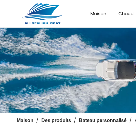
Maison
Chaud
Bateau de débarquement
Bateau personnalisé
/
/
/
Maison
Des produits
Bateau personnalisé