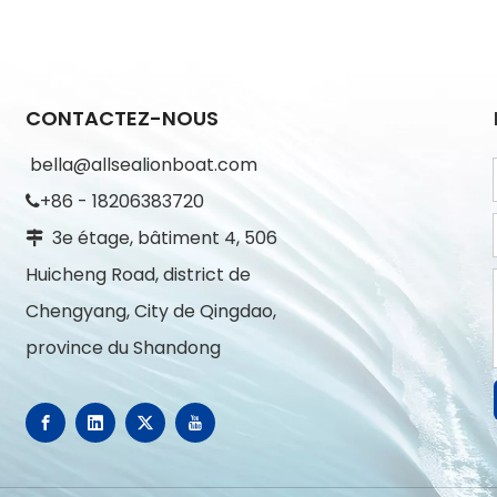
CONTACTEZ-NOUS
bella@allsealionboat.com
+86 - 18206383720

3e étage, bâtiment 4, 506

Huicheng Road, district de
Chengyang, City de Qingdao,
province du Shandong