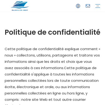
Bateau de débarquement
Catamaran
Bateau à passagers
Bateau de pêche
Bateau personnalisé
Profil de l'entreprise
Avantages
Capacités
Ressources
Service de garantie
Politique de confidentialité
Cette politique de confidentialité explique comment «
nous » collectons, utilisons, partageons et traitons vos
informations ainsi que les droits et choix que vous
avez associés à ces informations.Cette politique de
confidentialité s'applique à toutes les informations
personnelles collectées lors de toute communication
écrite, électronique et orale, ou aux informations
personnelles collectées en ligne ou hors ligne, y
compris : notre site Web et tout autre courrier