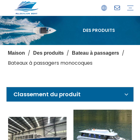
DES PRODUITS
Bateau de débarquement
Catamaran
Bateau à passagers
Bateau de pêche
Bateau personnalisé
Profil de l'entreprise
Avantages
Capacités
Ressources
Service de garantie
/
/
/
Maison
Des produits
Bateau à passagers
Bateaux à passagers monocoques
Classement du produit