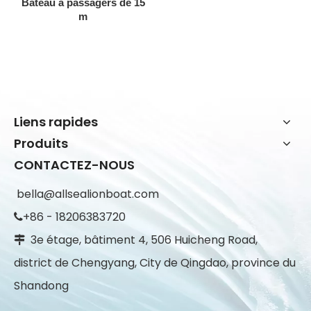
Bateau à passagers de 15
m
Liens rapides
Produits
CONTACTEZ-NOUS
bella@allsealionboat.com
+86 - 18206383720

3e étage, bâtiment 4, 506 Huicheng Road,

district de Chengyang, City de Qingdao, province du
Shandong