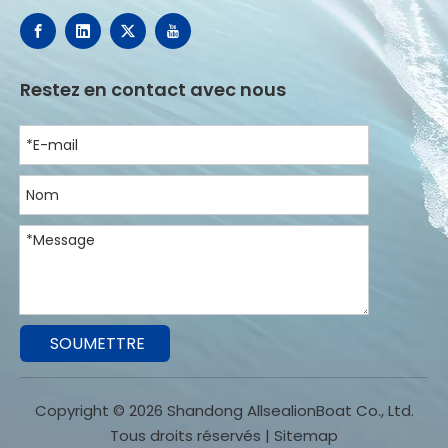
Restez en contact avec nous
SOUMETTRE
Copyright ©
2026
Shandong AllsealionBoat Co., Ltd.
Tous droits réservés |
Sitemap