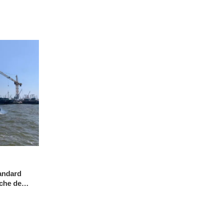
andard
iche de
ntièrement