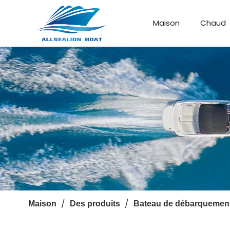
Maison
Chaud
Bateau de débarquement
Bateau personnalisé
/
/
Maison
Des produits
Bateau de débarquemen