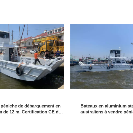
 péniche de débarquement en
Bateaux en aluminium st
 de 12 m, Certification CE de
australiens à vendre pén
, barge de bateau de travail à
débarquement d'eau de mer e
nt avec Cockpit de 40 pieds et
soudée de 12 m
12 m