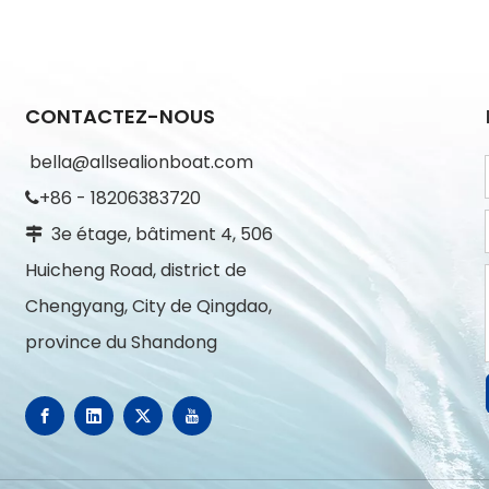
CONTACTEZ-NOUS
bella@allsealionboat.com
+86 - 18206383720

3e étage, bâtiment 4, 506

Huicheng Road, district de
Chengyang, City de Qingdao,
province du Shandong