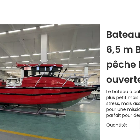
Bateau
6,5 m 
pêche 
ouvert
Le bateau à cab
plus petit mais
stress, mais as
pour une missio
parfait pour d
Quantité: