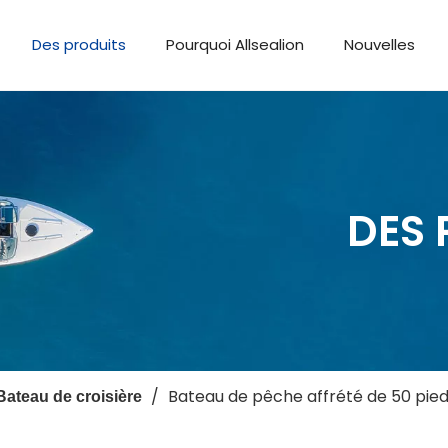
Des produits
Pourquoi Allsealion
Nouvelles
DES 
/
Bateau de pêche affrété de 50 pied
Bateau de croisière