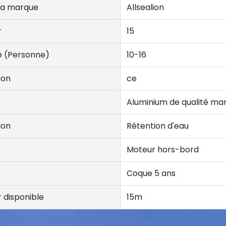
la marque
Allsealion
r
15
é (Personne)
10-16
ion
ce
Aluminium de qualité ma
ion
Rétention d'eau
Moteur hors-bord
e
Coque 5 ans
 disponible
15m