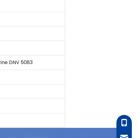
rine DNV 5083
+86 - 1