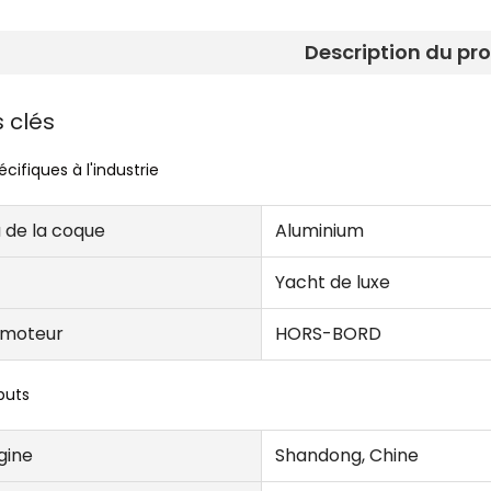
Description du pr
s clés
écifiques à l'industrie
 de la coque
Aluminium
Yacht de luxe
 moteur
HORS-BORD
buts
igine
Shandong, Chine