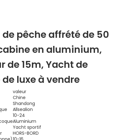
 de pêche affrété de 50
 cabine en aluminium,
ur de 15m, Yacht de
 de luxe à vendre
valeur
Chine
Shandong
que
Allsealion
10-24
 coque
Aluminium
Yacht sportif
r
HORS-BORD
sonne)
10-16