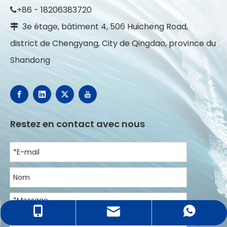
+86 - 18206383720

3e étage, bâtiment 4, 506 Huicheng Road,

district de Chengyang, City de Qingdao, province du
Shandong
Restez en contact avec nous
bella@allsealionboat.com
+86 - 18206383720
+ 86 18953298565