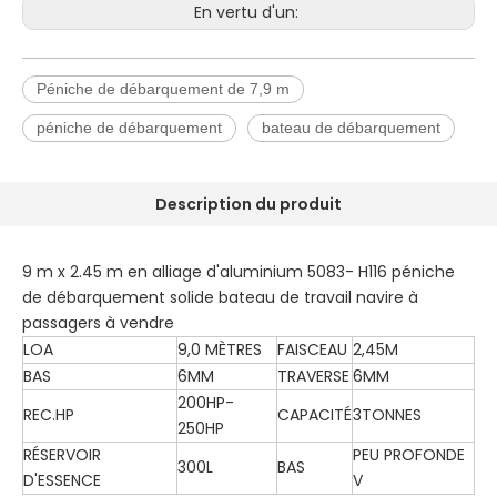
En vertu d'un:
Péniche de débarquement de 7,9 m
péniche de débarquement
bateau de débarquement
Description du produit
9 m x 2.45 m en alliage d'aluminium 5083- H116 péniche
de débarquement solide bateau de travail navire à
passagers à vendre
LOA
9,0 MÈTRES
FAISCEAU
2,45M
BAS
6MM
TRAVERSE
6MM
200HP-
REC.HP
CAPACITÉ
3TONNES
250HP
RÉSERVOIR
PEU PROFONDE
300L
BAS
D'ESSENCE
V