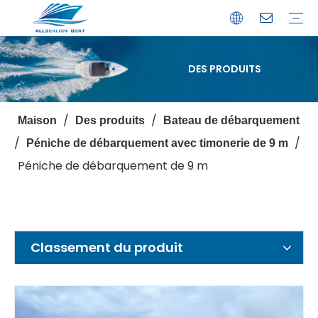
DES PRODUITS
Bateau de débarquement
Catamaran
Bateau à passagers
Bateau de pêche
Bateau personnalisé
Profil de l'entreprise
Avantages
Capacités
Ressources
Service de garantie
/
/
Maison
Des produits
Bateau de débarquement
/
/
Péniche de débarquement avec timonerie de 9 m
Péniche de débarquement de 9 m
Classement du produit