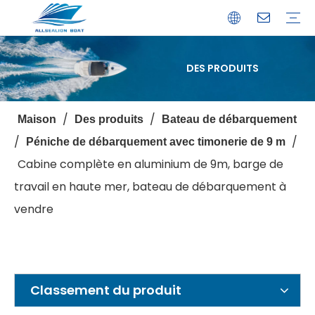
DES PRODUITS
Bateau de débarquement
Catamaran
Bateau à passagers
Bateau de pêche
Bateau personnalisé
Profil de l'entreprise
Avantages
Capacités
Ressources
Service de garantie
/
/
Maison
Des produits
Bateau de débarquement
/
/
Péniche de débarquement avec timonerie de 9 m
Cabine complète en aluminium de 9m, barge de
travail en haute mer, bateau de débarquement à
vendre
Classement du produit