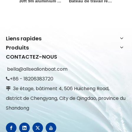
30ft 9m aluminium 3 tonnes charge utile île espérant vitesse cabine bateau de travail bateau de pêche bateau de débarquement à vendre
Bateau de travail remorquable en aluminium de transport de marchandises de bateau du bateau 9m*2.45m de débarquement
Liens rapides
Produits
CONTACTEZ-NOUS
bella@allsealionboat.com
+86 - 18206383720

3e étage, bâtiment 4, 506 Huicheng Road,

district de Chengyang, City de Qingdao, province du
Shandong