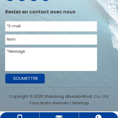
Restez en contact avec nous
SOUMETTRE
Copyright ©
2026
Shandong AllsealionBoat Co., Ltd.
Tous droits réservés |
Sitemap