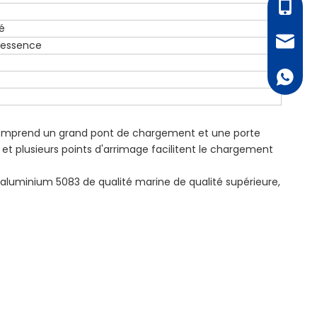
+86 - 1
é
bella@al
 essence
+ 86 18
comprend un grand pont de chargement et une porte
 et plusieurs points d'arrimage facilitent le chargement
 aluminium 5083 de qualité marine de qualité supérieure,