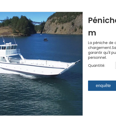
Pénich
m
La péniche de 
chargement.Sa
garantir qu'il 
personnel.
Quantité:
enquête