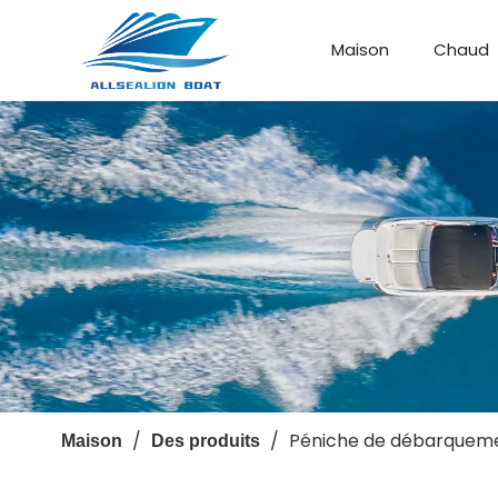
Maison
Chaud
Bateau de débarquement
Bateau personnalisé
/
/
Péniche de débarqueme
Maison
Des produits