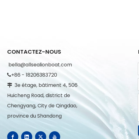
CONTACTEZ-NOUS
bella@allsealionboat.com
+86 - 18206383720

3e étage, bâtiment 4, 506

Huicheng Road, district de
Chengyang, City de Qingdao,
province du Shandong