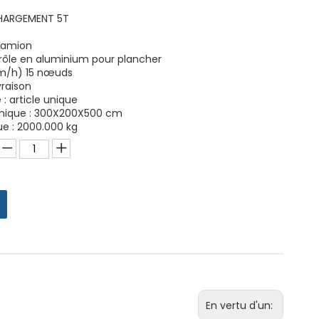
HARGEMENT 5T
camion
rôle en aluminium pour plancher
km/h) 15 nœuds
vraison
 : article unique
 unique : 300X200X500 cm
ue : 2000.000 kg
En vertu d'un: