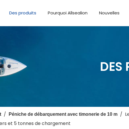
Des produits
Pourquoi Allsealion
Nouvelles
DES 
/
/
L
t
Péniche de débarquement avec timonerie de 10 m
ers et 5 tonnes de chargement