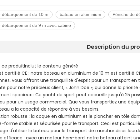
e débarquement de 10 m
bateau en aluminium
Péniche de d
e débarquement de 9 m avec cabine
Description du pr
 ce produitInclut le contenu généré
et certifié CE : notre bateau en aluminium de 10 m est certifié 
nes, vous offrant une tranquillité d'esprit pour un transport en 
e pour notre précieux client, « John Doe », qui donne la priorité 
ent spacieux : Ce yacht de sport peut accueillir jusqu'à 25 passa
ou pour un usage commercial. Que vous transportiez une équipe
teau a la capacité de répondre à vos besoins.
tion robuste : la coque en aluminium et le plancher en tôle damie
e-forme stable et sécurisée pour le transport. Ceci est particul
sage d'utiliser le bateau pour le transport de marchandises lourd
e efficace : avec un moteur hors-bord, notre bateau atteint u