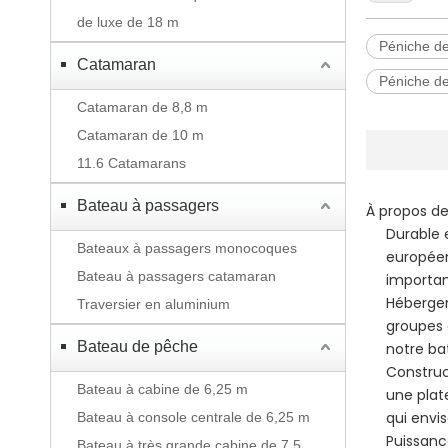
de luxe de 18 m
Péniche d
Catamaran
Péniche d
Catamaran de 8,8 m
Catamaran de 10 m
11.6 Catamarans
Bateau à passagers
À propos de
Durable 
Bateaux à passagers monocoques
européen
Bateau à passagers catamaran
important
Hébergem
Traversier en aluminium
groupes 
Bateau de pêche
notre ba
Construc
Bateau à cabine de 6,25 m
une plat
qui envi
Bateau à console centrale de 6,25 m
Puissanc
Bateau à très grande cabine de 7,5