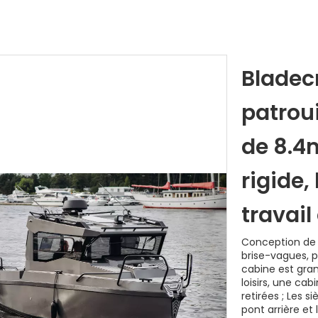
Bladec
patrou
de 8.4m
rigide,
travai
Conception de t
brise-vagues, p
cabine est gra
loisirs, une ca
retirées ; Les 
pont arrière et