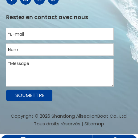
Restez en contact avec nous
SOUMETTRE
Copyright ©
2026
Shandong AllsealionBoat Co., Ltd.
Tous droits réservés |
Sitemap