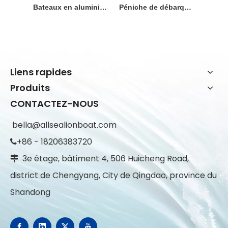
Bateaux en aluminium standard australien à vendre 11m 36ft péniche de débarquement d'eau de mer entièrement soudée
Péniche de débarquement de 11 m pour le transport de marchandises
Liens rapides
Produits
CONTACTEZ-NOUS
bella@allsealionboat.com
+86 - 18206383720

3e étage, bâtiment 4, 506 Huicheng Road,

district de Chengyang, City de Qingdao, province du
Shandong