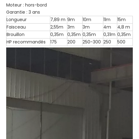
Moteur : hors-bord
Garantie : 3 ans
Longueur
7,89 m
9m
10m
11m
15m
Faisceau
2,55m
3m
3m
4m
4,8 m
Brouillon
0,35m
0,35m
0,35m
0,31m
0,35m
HP recommandés
175
200
250-300
250
500