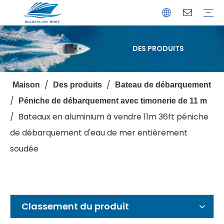
DES PRODUITS
Bateau de débarquement
Catamaran
Bateau à passagers
Bateau de pêche
Bateau personnalisé
Profil de l'entreprise
Avantages
Capacités
Ressources
Service de garantie
/
/
Maison
Des produits
Bateau de débarquement
/
Péniche de débarquement avec timonerie de 11 m
/
Bateaux en aluminium à vendre 11m 36ft péniche
de débarquement d'eau de mer entièrement
soudée
Classement du produit