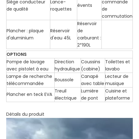
Siège conducteur
Lance-
commande
évents
de qualité
roquettes
de
commutation
Réservoir
Plancher : plaque
Réservoir
de
d'aluminium
d'eau 45L
carburant :
2*190L
OPTIONS
Pompe de lavage
Direction
Coussins
Toilettes et
avec pistolet à eau
hydraulique
(cabine)
lavabo
Lampe de recherche
Canapé
Lecteur de
Boussole
télécommandée
avec table
musique
Treuil
Lumière
Cuisine et
Plancher en teck EVA
électrique
de pont
plateforme
Détails du produit