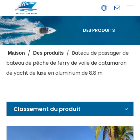
DES PRODUITS
Bateau de débarquement
Catamaran
Bateau à passagers
Bateau de pêche
Bateau personnalisé
Profil de l'entreprise
Avantages
Capacités
Ressources
Service de garantie
/
/
Bateau de passager de
Maison
Des produits
bateau de pêche de ferry de voile de catamaran
de yacht de luxe en aluminium de 8,8 m
Classement du produit