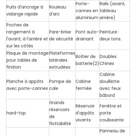
Porte-
Rails (avant,
Puits d'ancrage à
Rouleau
cannes en
tableau
vidange rapide
d'arc
aluminium
arrière)
Poches de
rangement à
Pare-brise
Pont auto-
Peinture :
l'avant, à l'arrière et
de sécurité
drainant
deux tons.
sur les côtés
Plaque de montage
Plateformes
Boîtier de
Doubles
pour tables de
latérales
batterie(2)
Chines
finition
extrudées
Cabine
Planche à appâts
Pompe de
Cabine
douillette
avec porte-cannes
cale
fermée
avec feux
bâbord
Grands
Réservoir
Fenêtre et
réservoirs
hard-top
d'appâts
porte
de
vivants
coulissante
flottabilité
Panneau de