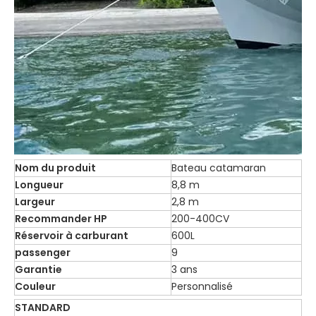
Nom du produit
Bateau catamaran
Longueur
8,8 m
Largeur
2,8 m
Recommander HP
200-400CV
Réservoir à carburant
600L
passenger
9
Garantie
3 ans
Couleur
Personnalisé
STANDARD