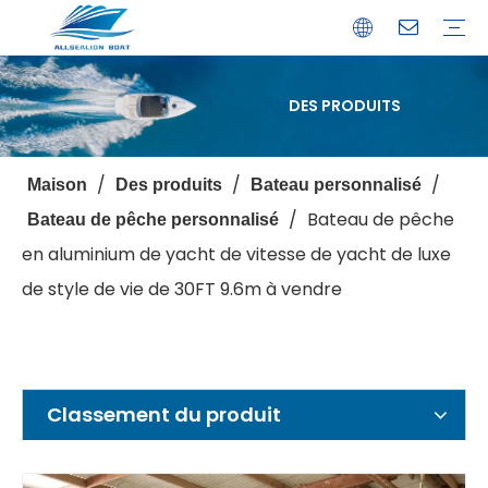
DES PRODUITS
Bateau de débarquement
Catamaran
Bateau à passagers
Bateau de pêche
Bateau personnalisé
Profil de l'entreprise
Avantages
Capacités
Ressources
Service de garantie
/
/
/
Maison
Des produits
Bateau personnalisé
/
Bateau de pêche
Bateau de pêche personnalisé
en aluminium de yacht de vitesse de yacht de luxe
de style de vie de 30FT 9.6m à vendre
Classement du produit