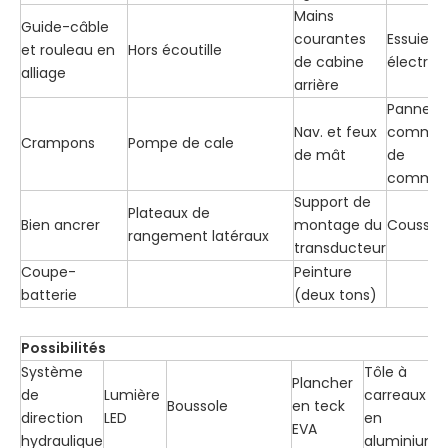
Mains
Guide-câble
courantes
Essuie-g
et rouleau en
Hors écoutille
de cabine
électriq
alliage
arrière
Panneau
Nav. et feux
comma
Crampons
Pompe de cale
de mât
de
commut
Support de
Plateaux de
Bien ancrer
montage du
Coussin
rangement latéraux
transducteur
Coupe-
Peinture
batterie
(deux tons)
Possibilités
Système
Tôle à
Plancher
de
Lumière
carreaux
Boussole
en teck
direction
LED
en
EVA
hydraulique
aluminium