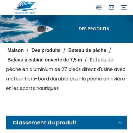
DES PRODUITS
Bateau de débarquement
Catamaran
Bateau à passagers
Bateau de pêche
Bateau personnalisé
Profil de l'entreprise
Avantages
Capacités
Ressources
Service de garantie
/
/
/
Maison
Des produits
Bateau de pêche
/
Bateau de
Bateau à cabine ouverte de 7,5 m
pêche en aluminium de 27 pieds direct d'usine avec
moteur hors-bord durable pour la pêche en rivière
et les sports nautiques
Classement du produit