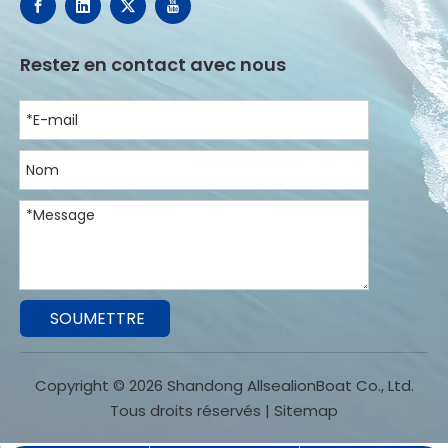
Restez en contact avec nous
SOUMETTRE
Copyright ©
2026
Shandong AllsealionBoat Co., Ltd.
Tous droits réservés |
Sitemap