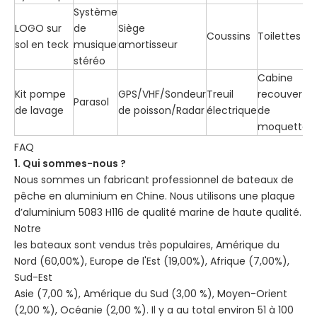
Système
LOGO sur
de
Siège
Coussins
Toilettes
sol en teck
musique
amortisseur
stéréo
Cabine
Kit pompe
GPS/VHF/Sondeur
Treuil
recouverte
Parasol
de lavage
de poisson/Radar
électrique
de
moquette
FAQ
1. Qui sommes-nous ?
Nous sommes un fabricant professionnel de bateaux de
pêche en aluminium en Chine. Nous utilisons une plaque
d’aluminium 5083 H116 de qualité marine de haute qualité.
Notre
les bateaux sont vendus très populaires, Amérique du
Nord (60,00%), Europe de l'Est (19,00%), Afrique (7,00%),
Sud-Est
Asie (7,00 %), Amérique du Sud (3,00 %), Moyen-Orient
(2,00 %), Océanie (2,00 %). Il y a au total environ 51 à 100