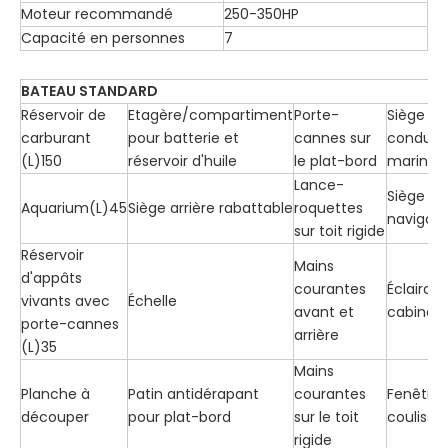
Moteur recommandé
250-350HP
Capacité en personnes
7
BATEAU STANDARD
Réservoir de
Etagère/compartiment
Porte-
Siège
carburant
pour batterie et
cannes sur
conduct
(L)150
réservoir d'huile
le plat-bord
marin
Lance-
Siège de
Aquarium(L)45
Siège arrière rabattable
roquettes
navigati
sur toit rigide
Réservoir
Mains
d'appâts
courantes
Éclairag
vivants avec
Échelle
avant et
cabine à
porte-cannes
arrière
(L)35
Mains
Planche à
Patin antidérapant
courantes
Fenêtre
découper
pour plat-bord
sur le toit
coulissa
rigide