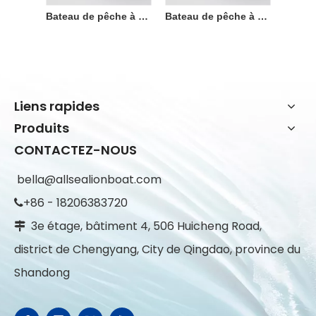
Bateau de pêche à cabine à grande vitesse en aluminium de 7,5 m à vendre
Bateau de pêche à cabine à grande vitesse en aluminium de 7,5 m à vendre
Liens rapides
Produits
CONTACTEZ-NOUS
bella@allsealionboat.com
+86 - 18206383720

3e étage, bâtiment 4, 506 Huicheng Road,

district de Chengyang, City de Qingdao, province du
Shandong