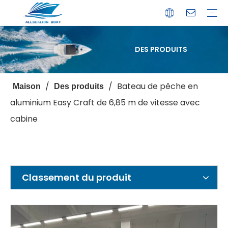
DES PRODUITS
Bateau de débarquement
Catamaran
Bateau à passagers
Bateau de pêche
Bateau personnalisé
Profil de l'entreprise
Avantages
Capacités
Ressources
Service de garantie
/
/
Bateau de pêche en
Maison
Des produits
aluminium Easy Craft de 6,85 m de vitesse avec
cabine
Classement du produit