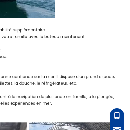
abilité supplémentaire
e votre famille avec le bateau maintenant.
t
eau.
 donne confiance sur la mer. Il dispose d'un grand espace,
ilettes, la douche, le réfrigérateur, etc.
vient à la navigation de plaisance en famille, à la plongée,
 belles expériences en mer.
+86 - 1