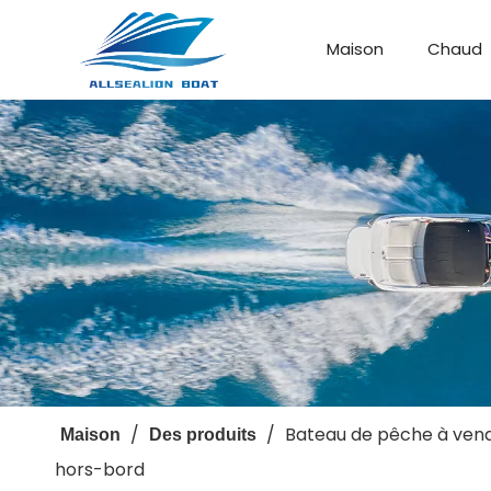
Maison
Chaud
Bateau de débarquement
Bateau personnalisé
/
/
Bateau de pêche à vendr
Maison
Des produits
hors-bord