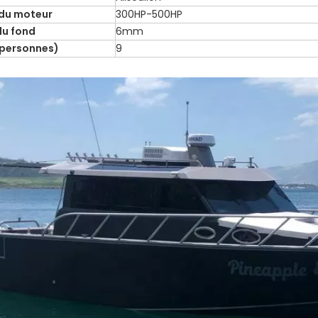
 du moteur
300HP-500HP
du fond
6mm
(personnes)
9