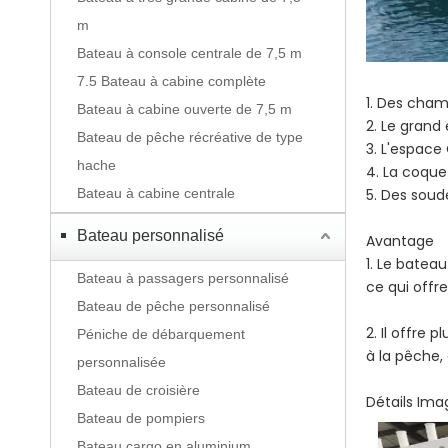
m
Bateau à console centrale de 7,5 m
7.5 Bateau à cabine complète
1. Des cham
Bateau à cabine ouverte de 7,5 m
2. Le grand
Bateau de pêche récréative de type
3. L'espac
hache
4. La coque
Bateau à cabine centrale
5. Des soud
Bateau personnalisé
Avantage
1. Le batea
Bateau à passagers personnalisé
ce qui offre
Bateau de pêche personnalisé
2. Il offre 
Péniche de débarquement
à la pêche, 
personnalisée
Bateau de croisière
Détails Ima
Bateau de pompiers
Bateau cargo en aluminium