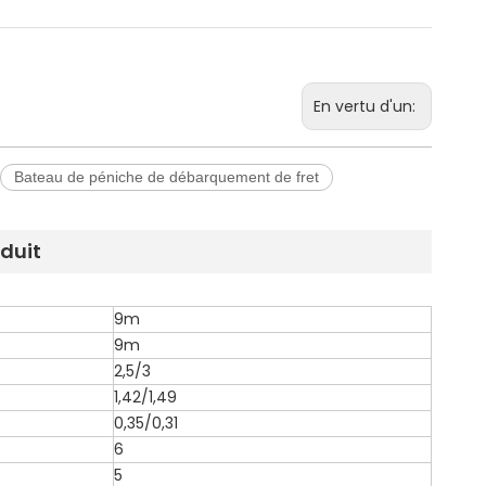
En vertu d'un:
Bateau de péniche de débarquement de fret
oduit
9m
9m
2,5/3
1,42/1,49
0,35/0,31
6
5