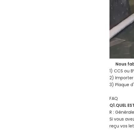
Nous fa
1) CCS ou B
2) Importer
3) Plaque 
FAQ
Q1.QUEL ES
R : Général
Si vous ave
reçu vos let