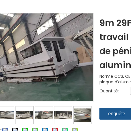
9m 29F
travai
de pén
alumi
Norme CCS, CE 
plaque d'alumin
Quantité:
enquête
: