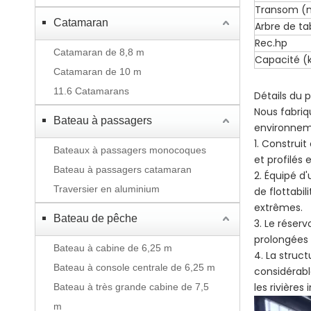
Transom 
Catamaran
Arbre de ta
Rec.hp
Catamaran de 8,8 m
Capacité (
Catamaran de 10 m
11.6 Catamarans
Détails du p
Nous fabriq
Bateau à passagers
environneme
1. Construi
Bateaux à passagers monocoques
et profilés
Bateau à passagers catamaran
2. Équipé d
Traversier en aluminium
de flottabil
extrêmes.
Bateau de pêche
3. Le réser
prolongées e
Bateau à cabine de 6,25 m
4. La struct
Bateau à console centrale de 6,25 m
considérabl
les rivières 
Bateau à très grande cabine de 7,5
m