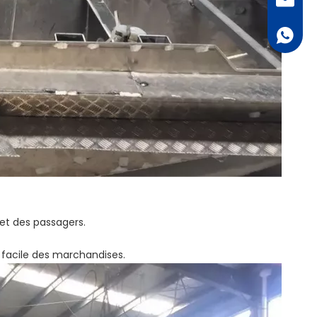
bella@al
+ 86 18
 et des passagers.
 facile des marchandises.