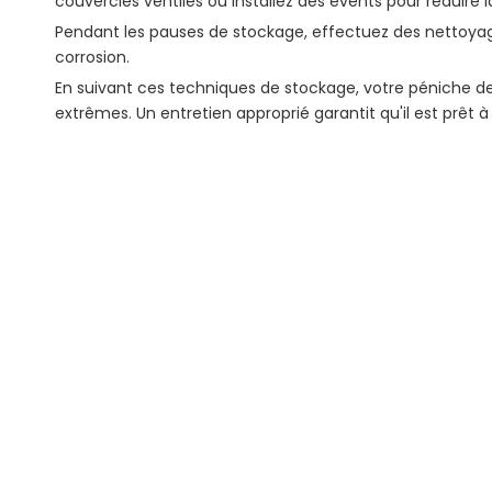
couvercles ventilés ou installez des évents pour réduire l
Pendant les pauses de stockage, effectuez des nettoyag
corrosion.
En suivant ces techniques de stockage, votre péniche 
extrêmes. Un entretien approprié garantit qu'il est prêt