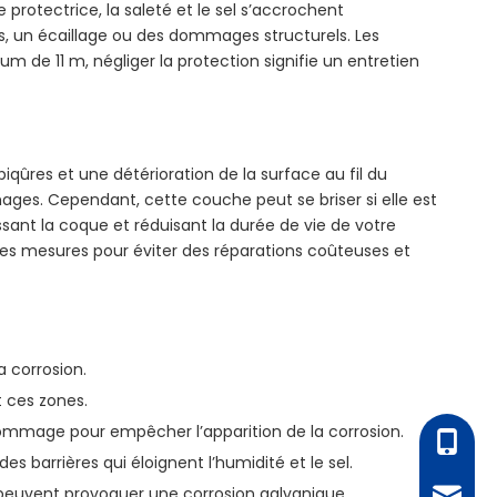
 protectrice, la saleté et le sel s’accrochent
les, un écaillage ou des dommages structurels. Les
de 11 m, négliger la protection signifie un entretien
iqûres et une détérioration de la surface au fil du
ges. Cependant, cette couche peut se briser si elle est
ssant la coque et réduisant la durée de vie de votre
s mesures pour éviter des réparations coûteuses et
a corrosion.
t ces zones.
 dommage pour empêcher l’apparition de la corrosion.
+86 - 1
s barrières qui éloignent l’humidité et le sel.
i peuvent provoquer une corrosion galvanique.