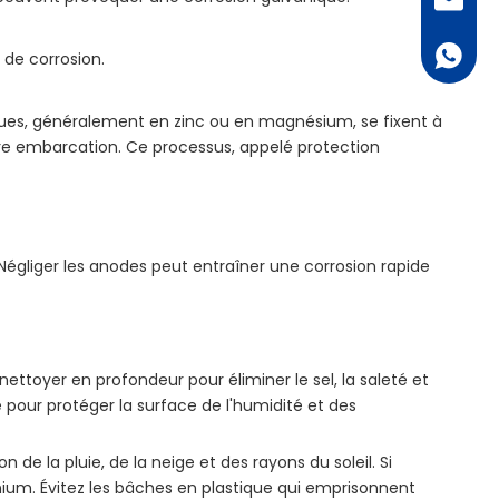
bella@al
+ 86 18
t de corrosion.
liques, généralement en zinc ou en magnésium, se fixent à
otre embarcation. Ce processus, appelé protection
. Négliger les anodes peut entraîner une corrosion rapide
toyer en profondeur pour éliminer le sel, la saleté et
e pour protéger la surface de l'humidité et des
de la pluie, de la neige et des rayons du soleil. Si
inium. Évitez les bâches en plastique qui emprisonnent