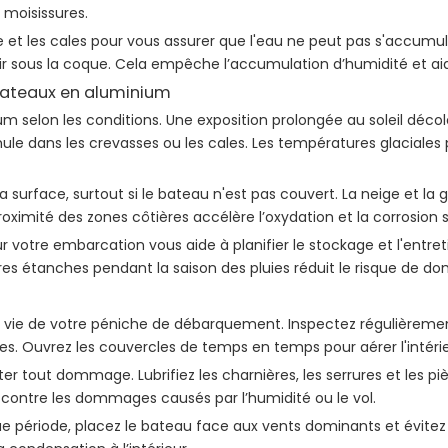
 moisissures.
et les cales pour vous assurer que l'eau ne peut pas s'accumule
air sous la coque. Cela empêche l’accumulation d’humidité et aide 
bateaux en aluminium
elon les conditions. Une exposition prolongée au soleil décolore
ccumule dans les crevasses ou les cales. Les températures glacia
a surface, surtout si le bateau n'est pas couvert. La neige et la 
roximité des zones côtières accélère l’oxydation et la corrosion
otre embarcation vous aide à planifier le stockage et l'entreti
res étanches pendant la saison des pluies réduit le risque de 
 vie de votre péniche de débarquement. Inspectez régulièremen
s. Ouvrez les couvercles de temps en temps pour aérer l'intérieu
tout dommage. Lubrifiez les charnières, les serrures et les pièce
 contre les dommages causés par l’humidité ou le vol.
e période, placez le bateau face aux vents dominants et évitez l