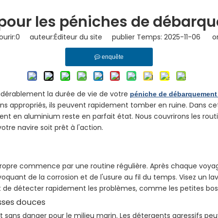
n pour les péniches de débar
urir:
0
auteur:Éditeur du site publier Temps: 2025-11-06 ori
enquête
idérablement la durée de vie de votre
péniche de débarquement
ins appropriés, ils peuvent rapidement tomber en ruine. Dans cet
t en aluminium reste en parfait état. Nous couvrirons les rout
tre navire soit prêt à l'action.
e commence par une routine régulière. Après chaque voyage, rin
ovoquant de la corrosion et de l'usure au fil du temps. Visez u
met de détecter rapidement les problèmes, comme les petites boss
osses douces
et sans danger pour le milieu marin. Les détergents agressifs p