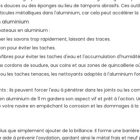
s douces ou des éponges au lieu de tampons abrasifs. Ces outils d
rticules métalliques dans l'aluminium, car cela peut accélérer la 
en aluminium
 bateaux en aluminium :
cher les savons trop rapidement, laissant des traces.
on pour éviter les taches.
fibres pour éviter les taches d'eau et l'accumulation d'humidité
x cordons de soudure, aux coins et aux zones de quincaillerie où
ns ou les taches tenaces, les nettoyants adaptés à l'aluminium f
nts : ils peuvent forcer l'eau à pénétrer dans les joints ou les c
 aluminium de 11 m gardera son aspect vif et prêt à l'action. 
e votre navire en empêchant la corrosion et les dommages à la 
 que simplement ajouter de la brillance. Il forme une barrière p
 aide à prévenir l’oxydation, gardant ainsi le métal frais et neu