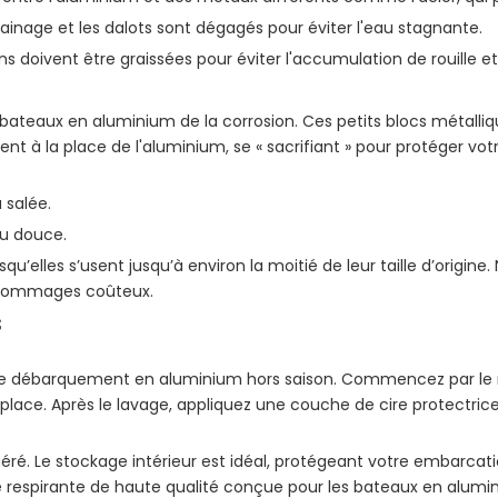
rainage et les dalots sont dégagés pour éviter l'eau stagnante.
ions doivent être graissées pour éviter l'accumulation de rouille e
es bateaux en aluminium de la corrosion. Ces petits blocs métal
ent à la place de l'aluminium, se « sacrifiant » pour protéger v
 salée.
au douce.
’elles s’usent jusqu’à environ la moitié de leur taille d’origine
s dommages coûteux.
s
de débarquement en aluminium hors saison. Commencez par le net
ur place. Après le lavage, appliquez une couche de cire protectric
ré. Le stockage intérieur est idéal, protégeant votre embarcation 
usse respirante de haute qualité conçue pour les bateaux en alum