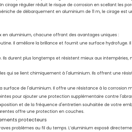
 Un cirage régulier réduit le risque de corrosion en scellant les 
péniche de débarquement en aluminium de 11 m, le cirage est un
ux en aluminium, chacune offrant des avantages uniques :
utine. Il améliore la brillance et fournit une surface hydrofuge. I
re. Ils durent plus longtemps et résistent mieux aux intempéries
s qui se lient chimiquement à l'aluminium. Ils offrent une rési
 la surface de l'aluminium. Il offre une résistance à la corrosion
peintes pour ajouter une protection supplémentaire contre l'abr
 l'exposition et de la fréquence d'entretien souhaitée de votre e
rentes offre une protection en couches.
êtements protecteurs
aves problèmes au fil du temps. L’aluminium exposé directement 