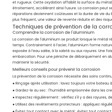
et rugueux. Cette oxydation affaiblit la surface du métal,
étroitement, accélérant ainsi l’usure. La corrosion peut 
réparations deviennent coûteuses et la durée de vie du 
plus fréquent, une valeur de revente réduite et des risque
Techniques de prévention de la corr
Comprendre la corrosion de l'aluminium
La corrosion de l'aluminium se produit lorsque le métal r
temps. Contrairement à l’acier, l’aluminium forme natu
exposée à l’eau salée, à la saleté ou aux rayures. Une fo
embarcation. Pour une péniche de débarquement en alum
maintenir la sécurité.
Meilleurs conseils pour prévenir la corrosion
La prévention de la corrosion nécessite des soins continu
● Rinçage après utilisation : lavez toujours votre bateau à
● Gardez-le au sec : l'humidité emprisonnée dans les cr
● Inspectez régulièrement : vérifiez s'il y a des rayur
● Utilisez des revêtements protecteurs : appliquez réguliè
● Évitez tout contact avec le métal : évitez tout conta