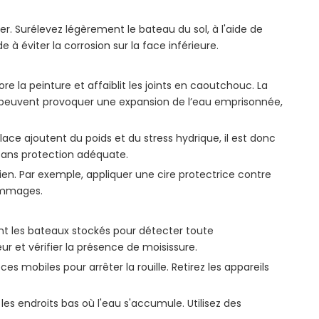
r. Surélevez légèrement le bateau du sol, à l'aide de
à éviter la corrosion sur la face inférieure.
 la peinture et affaiblit les joints en caoutchouc. La
les peuvent provoquer une expansion de l’eau emprisonnée,
glace ajoutent du poids et du stress hydrique, il est donc
 sans protection adéquate.
en. Par exemple, appliquer une cire protectrice contre
dommages.
t les bateaux stockés pour détecter toute
r et vérifier la présence de moisissure.
s mobiles pour arrêter la rouille. Retirez les appareils
es endroits bas où l'eau s'accumule. Utilisez des