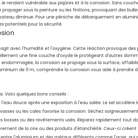
 le rendant vulnérable aux piqûres et à la corrosion. Sans couche
se propager sous la peinture ou les finitions, provoquant des bul
bateau diminue. Pour une péniche de débarquement en aluminium 
s potentiels pour la sécurité.
osion
éagit avec l'humidité et l'oxygène. Cette réaction provoque des p
rellement une fine couche d’oxyde le protégeant d’autres domma
is endommagée, la corrosion se propage sous la surface, affaibli
inium de 11 m, comprendre la corrosion vous aide à prendre de
s. Voici quelques bons conseils :
 l'eau douce après une exposition à l'eau salée. Le sel accélère l
evasses ou les cales favorise la corrosion. Séchez soigneusemen
es, des bosses ou des revêtements usés. Réparez rapidement tout
rement de la cire ou des produits d'étanchéité. Ceux-ci créent de
ct entre l'aluminium et des métaux différents comme l'acier, qu