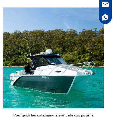
bella@al
+ 86 18
Pourquoi les catamarans sont idéaux pour la