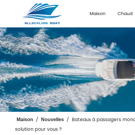
Maison
Chaud
Bateau de débarquement
Bateau personnalisé
/
/
Bateaux à passagers monoc
Maison
Nouvelles
solution pour vous ?