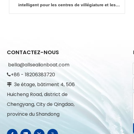
intelligent pour les centres de villégiature et les
opérateurs de tourisme maritime
CONTACTEZ-NOUS
bella@allsealionboat.com
+86 - 18206383720

3e étage, bâtiment 4, 506

Huicheng Road, district de
Chengyang, City de Qingdao,
province du Shandong