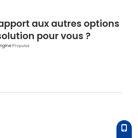
pport aux autres options
solution pour vous ?
igine:
Propulsé
+86 - 1