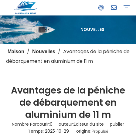
NOUVELLES
Bateau de débarquement
Catamaran
Bateau à passagers
Bateau de pêche
Bateau personnalisé
Profil de l'entreprise
Avantages
Capacités
Ressources
Service de garantie
/
/
Avantages de la péniche de
Maison
Nouvelles
débarquement en aluminium de 11 m
Avantages de la péniche
de débarquement en
aluminium de 11 m
Nombre Parcourir:
0
auteur:Éditeur du site publier
Temps: 2025-10-29 origine:
Propulsé