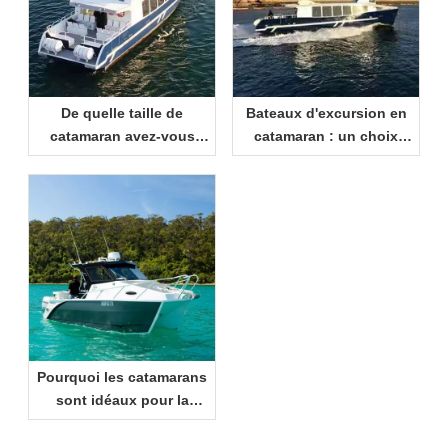
De quelle taille de
Bateaux d'excursion en
catamaran avez-vous
catamaran : un choix
besoin ? Un guide
intelligent pour les
pratique pour les
centres de villégiature et
acheteurs
les opérateurs de
tourisme maritime
Pourquoi les catamarans
sont idéaux pour la
croisière côtière et les
loisirs en famille