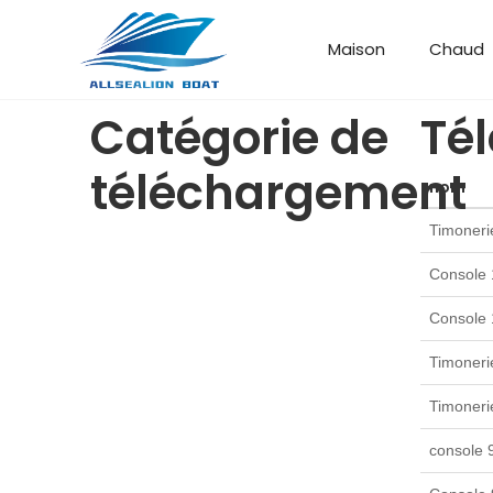
Maison
Chaud
Bateau de débarquement
Bateau personnalisé
Catégorie de
Tél
téléchargement
nom
Timoneri
Console 
Console 
Timoneri
Timoneri
console 