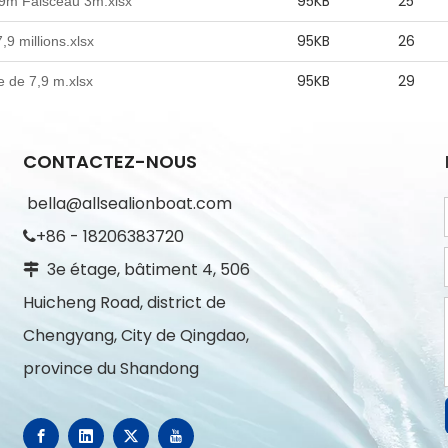
95KB
25
9m Faisceau 3m.xlsx
95KB
26
,9 millions.xlsx
95KB
29
e de 7,9 m.xlsx
CONTACTEZ-NOUS
bella@allsealionboat.com
+86 - 18206383720

3e étage, bâtiment 4, 506

Huicheng Road, district de
Chengyang, City de Qingdao,
province du Shandong