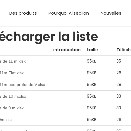
Des produits
Pourquoi Allsealion
Nouvelles
écharger la liste
introduction
taille
Téléc
95KB
35
e de 11 m.xlsx
95KB
26
11m Flat.xlsx
95KB
28
11m peu profonde V.xlsx
95KB
33
e de 10 m.xlsx
95KB
33
e de 9 m.xlsx
95KB
26
9m.xlsx