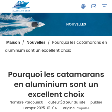
NOUVELLES
Bateau de débarquement
Catamaran
Bateau à passagers
Bateau de pêche
Bateau personnalisé
Profil de l'entreprise
Avantages
Capacités
Ressources
Service de garantie
/
/
Pourquoi les catamarans en
Maison
Nouvelles
aluminium sont un excellent choix
Pourquoi les catamarans
en aluminium sont un
excellent choix
Nombre Parcourir:
0
auteur:Éditeur du site publier
Temps: 2025-01-04 origine:
Propulsé