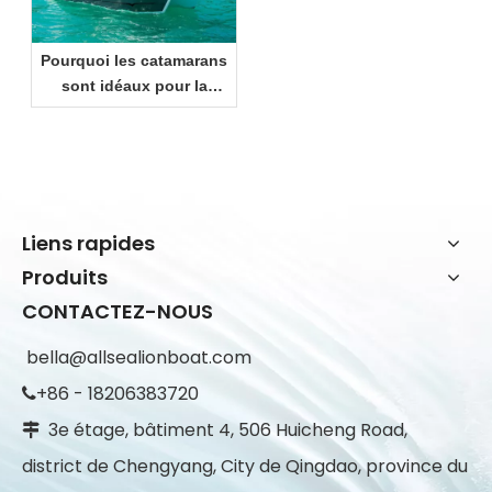
Pourquoi les catamarans
sont idéaux pour la
croisière côtière et les
loisirs en famille
Liens rapides
Produits
CONTACTEZ-NOUS
bella@allsealionboat.com
+86 - 18206383720

3e étage, bâtiment 4, 506 Huicheng Road,

district de Chengyang, City de Qingdao, province du