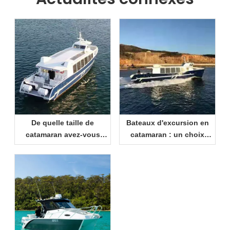
De quelle taille de
Bateaux d'excursion en
catamaran avez-vous
catamaran : un choix
besoin ? Un guide
intelligent pour les
pratique pour les
centres de villégiature et
acheteurs
les opérateurs de
tourisme maritime