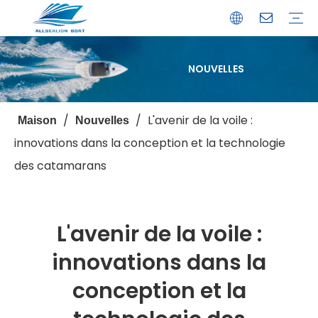
NOUVELLES
Bateau de débarquement
Catamaran
Bateau à passagers
Bateau de pêche
Bateau personnalisé
Profil de l'entreprise
Avantages
Capacités
Ressources
Service de garantie
/
/
L'avenir de la voile :
Maison
Nouvelles
innovations dans la conception et la technologie
des catamarans
L'avenir de la voile :
innovations dans la
conception et la