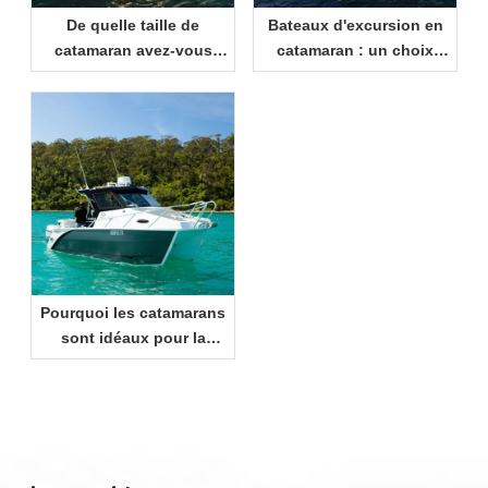
De quelle taille de
Bateaux d'excursion en
catamaran avez-vous
catamaran : un choix
besoin ? Un guide
intelligent pour les
pratique pour les
centres de villégiature et
acheteurs
les opérateurs de
tourisme maritime
Pourquoi les catamarans
sont idéaux pour la
croisière côtière et les
loisirs en famille