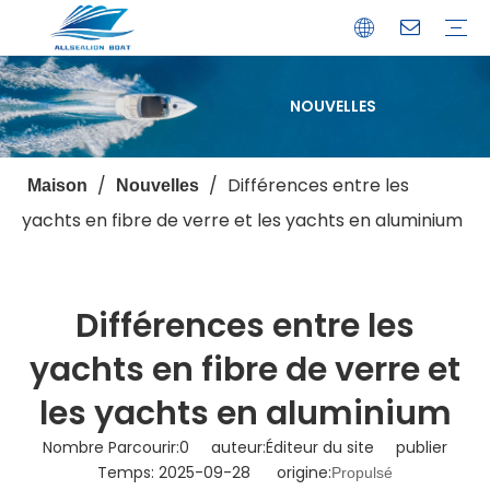
NOUVELLES
Bateau de débarquement
Catamaran
Bateau à passagers
Bateau de pêche
Bateau personnalisé
Profil de l'entreprise
Avantages
Capacités
Ressources
Service de garantie
/
/
Différences entre les
Maison
Nouvelles
yachts en fibre de verre et les yachts en aluminium
Différences entre les
yachts en fibre de verre et
les yachts en aluminium
Nombre Parcourir:
0
auteur:Éditeur du site publier
Temps: 2025-09-28 origine:
Propulsé