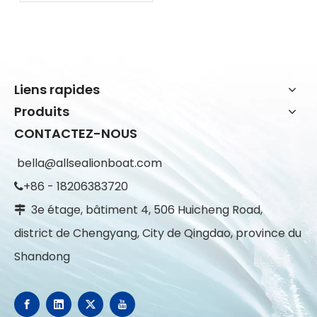
croisière côtière et les
loisirs en famille
Liens rapides
Produits
CONTACTEZ-NOUS
bella@allsealionboat.com
+86 - 18206383720

3e étage, bâtiment 4, 506 Huicheng Road,

district de Chengyang, City de Qingdao, province du
Shandong