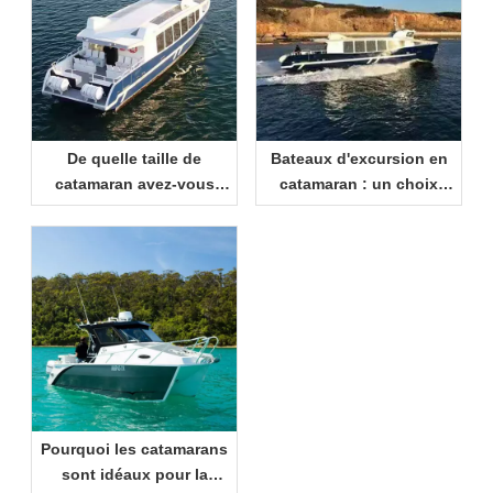
De quelle taille de
Bateaux d'excursion en
catamaran avez-vous
catamaran : un choix
besoin ? Un guide
intelligent pour les
pratique pour les
centres de villégiature et
acheteurs
les opérateurs de
tourisme maritime
Pourquoi les catamarans
sont idéaux pour la