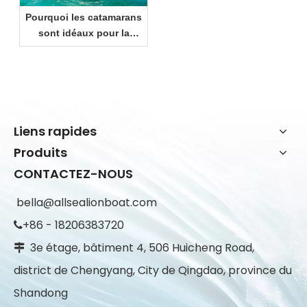
Pourquoi les catamarans
sont idéaux pour la
croisière côtière et les
loisirs en famille
Liens rapides
Produits
CONTACTEZ-NOUS
bella@allsealionboat.com
+86 - 18206383720

3e étage, bâtiment 4, 506 Huicheng Road,

district de Chengyang, City de Qingdao, province du
Shandong