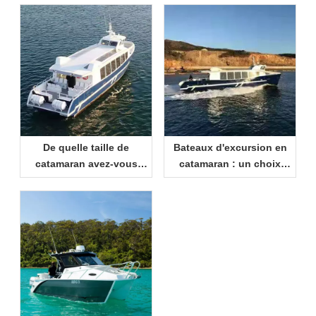
De quelle taille de
Bateaux d'excursion en
catamaran avez-vous
catamaran : un choix
besoin ? Un guide
intelligent pour les
pratique pour les
centres de villégiature et
acheteurs
les opérateurs de
tourisme maritime