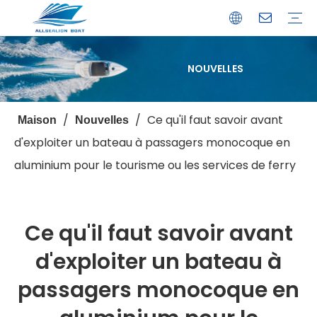
NOUVELLES
Bateau de débarquement
Catamaran
Bateau à passagers
Bateau de pêche
Bateau personnalisé
Profil de l'entreprise
Avantages
Capacités
Ressources
Service de garantie
/
/
Ce qu'il faut savoir avant
Maison
Nouvelles
d'exploiter un bateau à passagers monocoque en
aluminium pour le tourisme ou les services de ferry
Ce qu'il faut savoir avant
d'exploiter un bateau à
passagers monocoque en